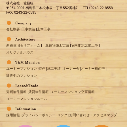
株式会社 佐藤組
〒964-0901 福島県二本松市表一丁目552番地7 TEL/ 0243-22-8558
FAX/ 0243-22-0595
会社概要
|
工事実績
|
土木工事
新築住宅＆リフォーム
|
一般住宅施工実績
|
宅内排水設備工事
|
オリジナルハウス
ユーミーマンション
|
特色
|
施工実績
|
オーナー会
|
オーナー様の声
|
建設中のマンション
売買物件情報
|
賃貸物件情報
|
ユーミーマンション空室情報 |
ユーミーマンションルーム
採用情報
|
プライバシーポリシー
|
リンク
|
お問い合わせ・アクセスマップ