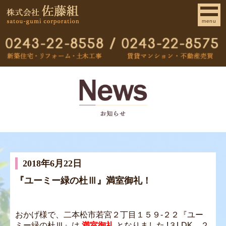
menu
2018年6月22日
『ユーミー緑の杜Ⅲ』満室御礼！
おかげ様で、二本松市若宮２丁目１５９‐２２『ユー
ミー緑の杜Ⅲ』は
満室御礼
となりました
!
３LDK、２