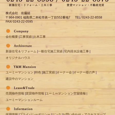
株式会社 佐藤組
〒964-0901 福島県二本松市表一丁目552番地7 TEL/ 0243-22-8558
FAX/ 0243-22-0595
会社概要
|
工事実績
|
土木工事
新築住宅＆リフォーム
|
一般住宅施工実績
|
宅内排水設備工事
|
オリジナルハウス
ユーミーマンション
|
特色
|
施工実績
|
オーナー会
|
オーナー様の声
|
建設中のマンション
売買物件情報
|
賃貸物件情報
|
ユーミーマンション空室情報 |
ユーミーマンションルーム
採用情報
|
プライバシーポリシー
|
リンク
|
お問い合わせ・アクセスマップ