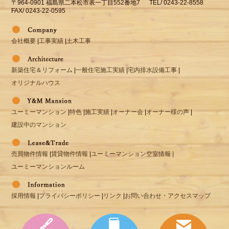
〒964-0901 福島県二本松市表一丁目552番地7 TEL/ 0243-22-8558
FAX/ 0243-22-0595
会社概要
|
工事実績
|
土木工事
新築住宅＆リフォーム
|
一般住宅施工実績
|
宅内排水設備工事
|
オリジナルハウス
ユーミーマンション
|
特色
|
施工実績
|
オーナー会
|
オーナー様の声
|
建設中のマンション
売買物件情報
|
賃貸物件情報
|
ユーミーマンション空室情報 |
ユーミーマンションルーム
採用情報
|
プライバシーポリシー
|
リンク
|
お問い合わせ・アクセスマップ